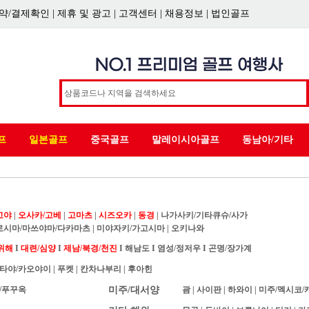
약/결제확인
|
제휴 및 광고
|
고객센터
|
채용정보
|
법인골프
프
일본골프
중국골프
말레이시아골프
동남아/기타
고야
|
오사카/고베
|
고마츠
|
시즈오카
|
동경
|
나가사키/기타큐슈/사가
로시마/마쓰야마/다카마츠
|
미야자키/가고시마
|
오키나와
위해
I
대련/심양
I
제남/북경/천진
I
해남도
I
염성/정저우
I
곤명/장가계
타야/카오야이
|
푸켓
|
칸차나부리
|
후아힌
/푸꾸옥
미주/대서양
괌
|
사이판
|
하와이
|
미주/멕시코/