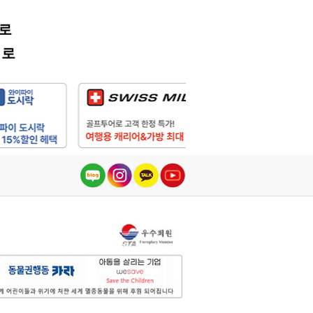
어로
어로