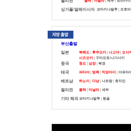
필리핀
클락
|
마닐라
|
세부
|
보라카이
싱가폴/말레이시아
코타키나발루
|
조호바
부산출발
일본
북해도
|
후쿠오카
|
나고야
|
오사
시즈오카
|
구마모토/나가사키
중국
청도
|
심양
|
북경
태국
파타야
|
방콕
|
치앙마이
|
아유타
베트남
하노이
|
다낭
|
나트랑
|
호치민
필리핀
클락
|
마닐라
|
세부
기타 해외
코타키나발루
|
몽골