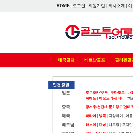
HOME
|
로그인
|
회원가입
|
회사소개
|
예
태국골프
베트남골프
필리핀골
일본
후쿠오카/벳푸
|
구마모토
|
나
북해도
|
아오모리/센다이
|
히
중국
광저우/선전/하문 I
청도/연태/
태국
파타야
|
방콕
|
치앙마이
|
아유
베트남
하노이
|
다낭
|
나트랑
|
호치민