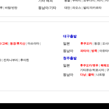
기타 해외
몽골
|
두바이
|
브루나이
|
터키
|
카
루
|
바탐/빈탄
동남아/기타
대만
|
라오스
|
발리/자카르타
대구출발
카/고베
|
동경/후지산
| 마쓰야마 |
일본
후쿠오카
|
동경
|
오사
동남아
파타야
|
방콕
|
아유타
청주출발
야
|
칸차나부리
|
후아힌
일본
후쿠오카/벳푸
|
북해도 
기타큐슈/히로시마
|
구
동남아
다낭 |
클락
|
나트랑