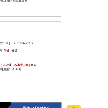
자흐스탄
|
스코틀랜드
카/고베
|
구마모토/나가사키
야
|
다낭
|
몽골
|
나고야
|
오사카/고베
|
동경
마모토/나가사키
품격이 다른 여행사