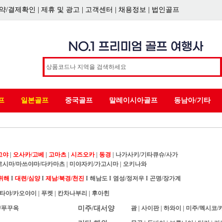
약/결제확인
|
제휴 및 광고
|
고객센터
|
채용정보
|
법인골프
프
일본골프
중국골프
말레이시아골프
동남아/기타
고야
|
오사카/고베
|
고마츠
|
시즈오카
|
동경
|
나가사키/기타큐슈/사가
로시마/마쓰야마/다카마츠
|
미야자키/가고시마
|
오키나와
위해
I
대련/심양
I
제남/북경/천진
I
해남도
I
염성/정저우
I
곤명/장가계
타야/카오야이
|
푸켓
|
칸차나부리
|
후아힌
/푸꾸옥
미주/대서양
괌
|
사이판
|
하와이
|
미주/멕시코/