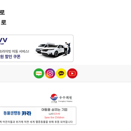
어로
어로