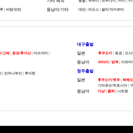
기타 해외
몽골
|
두바이
|
브루나이
|
터키
|
카
루
|
바탐/빈탄
동남아/기타
대만
|
라오스
|
발리/자카르타
대구출발
카/고베
|
동경/후지산
| 마쓰야마 |
일본
후쿠오카
|
동경
|
오사
동남아
파타야
|
방콕
|
아유타
청주출발
야
|
칸차나부리
|
후아힌
일본
후쿠오카/벳푸
|
북해도 
기타큐슈/히로시마
|
구
동남아
다낭 |
클락
|
나트랑