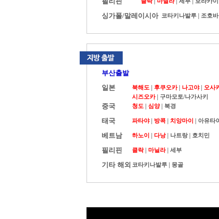
필리핀
클락
|
마닐라
|
세부
|
보라카이
싱가폴/말레이시아
코타키나발루
|
조호바
부산출발
일본
북해도
|
후쿠오카
|
나고야
|
오사
시즈오카
|
구마모토/나가사키
중국
청도
|
심양
|
북경
태국
파타야
|
방콕
|
치앙마이
|
아유타
베트남
하노이
|
다낭
|
나트랑
|
호치민
필리핀
클락
|
마닐라
|
세부
기타 해외
코타키나발루
|
몽골