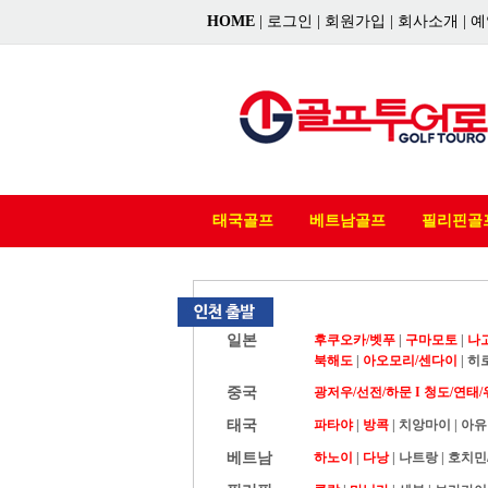
HOME
|
로그인
|
회원가입
|
회사소개
|
예
태국골프
베트남골프
필리핀골
일본
후쿠오카/벳푸
|
구마모토
|
나
북해도
|
아오모리/센다이
|
히
중국
광저우/선전/하문 I
청도/연태/
태국
파타야
|
방콕
|
치앙마이
|
아유
베트남
하노이
|
다낭
|
나트랑
|
호치민