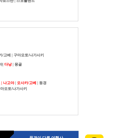
자흐스탄
|
스코틀랜드
카/고베
|
구마모토/나가사키
야
|
다낭
|
몽골
|
나고야
|
오사카/고베
|
동경
마모토/나가사키
품격이 다른 여행사