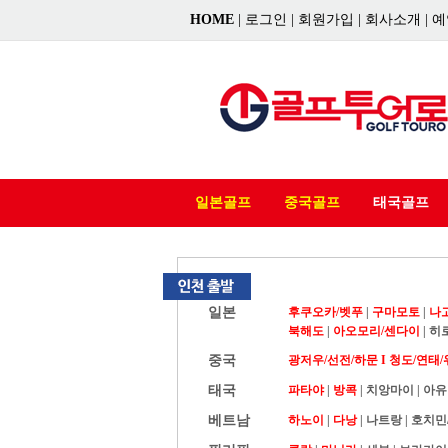
HOME
|
로그인
|
회원가입
|
회사소개
|
예
일본골프
중국골프
태국골프
일본
후쿠오카/벳푸
|
구마모토
|
나
북해도
|
아오모리/센다이
|
히
중국
광저우/선전/하문 I
청도/연태/
태국
파타야
|
방콕
|
치앙마이
|
아유
베트남
하노이
|
다낭
|
나트랑
|
호치민