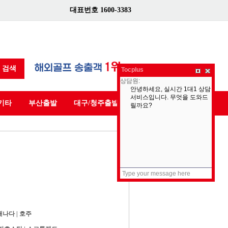
대표번호 1600-3383
검색
Tocplus
기타
부산출발
대구/청주출발
캐나다
|
호주