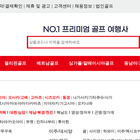
약/결제확인
|
제휴 및 광고
|
고객센터
|
채용정보
|
법인골프
필리핀골프
베트남골프
싱가폴/말레이시아골프
동남아/
고야
|
오사카/고베
|
고마츠
|
시즈오카
|
동경
|
나가사키/기타큐슈/사가
로시마/마쓰야마/다카마츠
|
미야자키/가고시마
|
오키나와
위해
I
대련/심양
I
제남/북경/천진
I
해남도
I
염성/정저우
I
곤명/장가계
타야/카오야이
|
푸켓
|
칸차나부리
|
후아힌
/푸꾸옥
미주/대서양
괌
|
사이판
|
하와이
|
미주/멕시코/