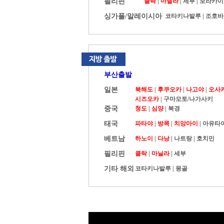
필리핀
클락
|
마닐라
|
세부
|
보라카이
싱가폴/말레이시아
코타키나발루
|
조호바
부산출발
일본
북해도
|
후쿠오카
|
나고야
|
오사
시즈오카
|
구마모토/나가사키
중국
청도
|
심양
|
북경
태국
파타야
|
방콕
|
치앙마이
|
아유타
베트남
하노이
|
다낭
|
나트랑
|
호치민
필리핀
클락
|
마닐라
|
세부
기타 해외
코타키나발루
|
몽골