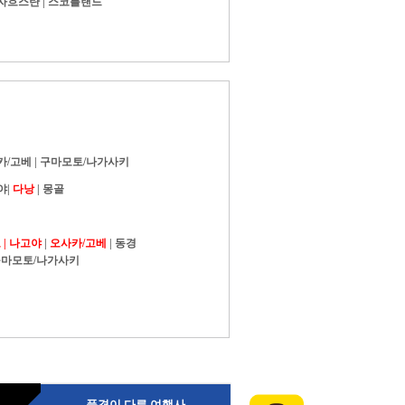
자흐스탄
|
스코틀랜드
카/고베
|
구마모토/나가사키
야
|
다낭
|
몽골
|
나고야
|
오사카/고베
|
동경
마모토/나가사키
품격이 다른 여행사