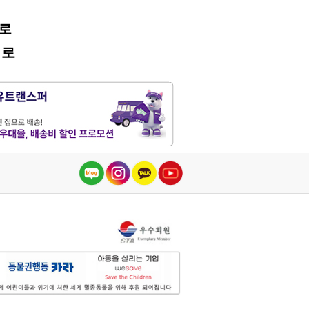
어로
어로