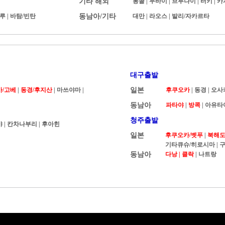
기타 해외
몽골
|
두바이
|
브루나이
|
터키
|
카
루
|
바탐/빈탄
동남아/기타
대만
|
라오스
|
발리/자카르타
대구출발
카/고베
|
동경/후지산
| 마쓰야마 |
일본
후쿠오카
|
동경
|
오사
동남아
파타야
|
방콕
|
아유타
청주출발
야
|
칸차나부리
|
후아힌
일본
후쿠오카/벳푸
|
북해도 
기타큐슈/히로시마
|
구
동남아
다낭 |
클락
|
나트랑