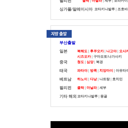
필리핀
클락
|
마닐라
|
세부
|
보라카이
싱가폴/말레이시아
코타키나발루
|
조호바
부산출발
일본
북해도
|
후쿠오카
|
나고야
|
오사
시즈오카
|
구마모토/나가사키
중국
청도
|
심양
|
북경
태국
파타야
|
방콕
|
치앙마이
|
아유타
베트남
하노이
|
다낭
|
나트랑
|
호치민
필리핀
클락
|
마닐라
|
세부
기타 해외
코타키나발루
|
몽골