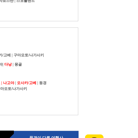
자흐스탄
|
스코틀랜드
카/고베
|
구마모토/나가사키
야
|
다낭
|
몽골
|
나고야
|
오사카/고베
|
동경
마모토/나가사키
품격이 다른 여행사