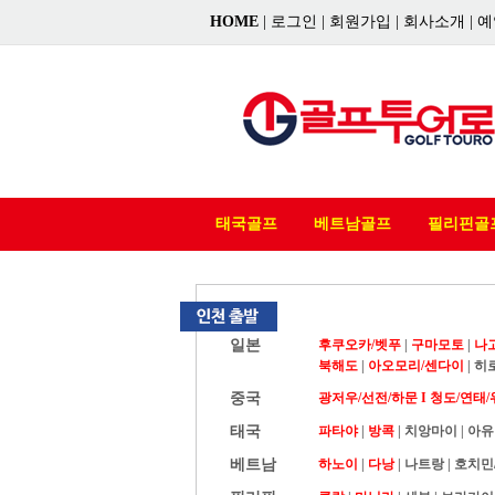
HOME
|
로그인
|
회원가입
|
회사소개
|
예
태국골프
베트남골프
필리핀골
일본
후쿠오카/벳푸
|
구마모토
|
나
북해도
|
아오모리/센다이
|
히
중국
광저우/선전/하문 I
청도/연태/
태국
파타야
|
방콕
|
치앙마이
|
아유
베트남
하노이
|
다낭
|
나트랑
|
호치민