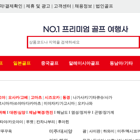
약/결제확인
|
제휴 및 광고
|
고객센터
|
채용정보
|
법인골프
프
일본골프
중국골프
말레이시아골프
동남아/기타
고야
|
오사카/고베
|
고마츠
|
시즈오카
|
동경
|
나가사키/기타큐슈/사가
로시마/마쓰야마/다카마츠
|
미야자키/가고시마
|
오키나와
위해
I
대련/심양
I
제남/북경/천진
I
해남도
I
염성/정저우
I
곤명/장가계
타야/카오야이
|
푸켓
|
칸차나부리
|
후아힌
/푸꾸옥
미주/대서양
괌
|
사이판
|
하와이
|
미주/멕시코/