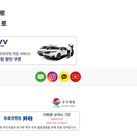
어로
어로