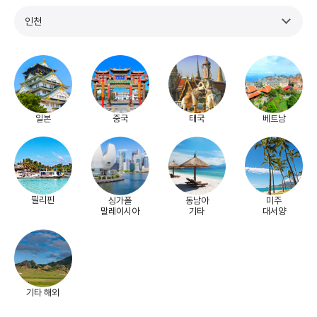
인천
일본
중국
태국
베트남
필리핀
싱가폴
동남아
미주
말레이시아
기타
대서양
기타 해외