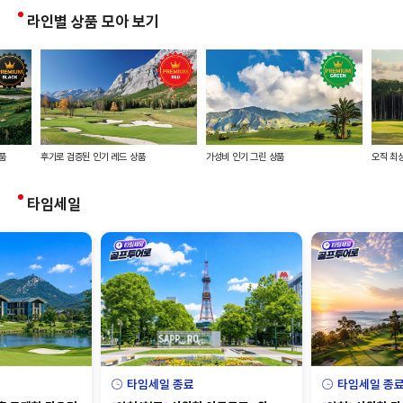
라인별 상품 모아 보기
품
후기로 검증된 인기 레드 상품
가성비 인기 그린 상품
오직 최상
타임세일
타임세일 종료
타임세일 종