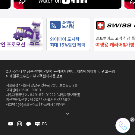
회사소개
내부 상품권
여행약관
이용약관
개인정보처리방침
제휴 및 광고문의
이메일주소수집거부
고객센터
채용정보
서울본점 : 서울시 강남구 언주로 725, 보전빌딩 2층
고객센타 :
1600-3383
사업자등록번호 : 649-87-01222
[사업자정보확인]
통신판매업신고 : 제 2022-서울서초-2266호
상호명 : (주)골프투어로 | 대표이사 : 엄유한
PC