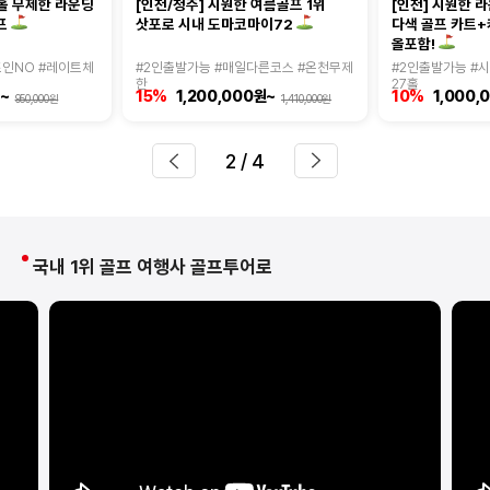
6홀 무제한 라운딩
[인천/청주] 시원한 여름골프 1위
[인천] 시원한 
다색 골프 카트
프
삿포로 시내 도마코마이72
올포함!
조인NO #레이트체
#2인출발가능 #매일다른코스 #온천무제
#2인출발가능 #
한
27홀
~
15%
1,200,000원~
10%
1,000,
950,000원
1,410,000원
2
/ 4
국내 1위 골프 여행사 골프투어로