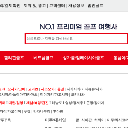
약/결제확인
|
제휴 및 광고
|
고객센터
|
채용정보
|
법인골프
필리핀골프
베트남골프
싱가폴/말레이시아골프
동남아/
고야
|
오사카/고베
|
고마츠
|
시즈오카
|
동경
|
나가사키/기타큐슈/사가
로시마/마쓰야마/다카마츠
|
미야자키/가고시마
|
오키나와
위해
I
대련/심양
I
제남/북경/천진
I
해남도
I
염성/정저우
I
곤명/장가계
타야/카오야이
|
푸켓
|
칸차나부리
|
후아힌
/푸꾸옥
미주/대서양
괌
|
사이판
|
하와이
|
미주/멕시코/