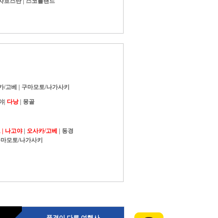
자흐스탄
|
스코틀랜드
카/고베
|
구마모토/나가사키
야
|
다낭
|
몽골
|
나고야
|
오사카/고베
|
동경
마모토/나가사키
품격이 다른 여행사