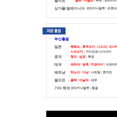
필리핀
클락
|
마닐라
|
세부
|
보라카이
싱가폴/말레이시아
코타키나발루
|
조호바
부산출발
일본
북해도
|
후쿠오카
|
나고야
|
오사
시즈오카
|
구마모토/나가사키
중국
청도
|
심양
|
북경
태국
파타야
|
방콕
|
치앙마이
|
아유타
베트남
하노이
|
다낭
|
나트랑
|
호치민
필리핀
클락
|
마닐라
|
세부
기타 해외
코타키나발루
|
몽골