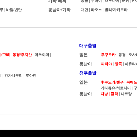
기타 해외
몽골
|
두바이
|
브루나이
|
터키
|
카
루
|
바탐/빈탄
동남아/기타
대만
|
라오스
|
발리/자카르타
대구출발
카/고베
|
동경/후지산
| 마쓰야마 |
일본
후쿠오카
|
동경
|
오사
동남아
파타야
|
방콕
|
아유타
청주출발
야
|
칸차나부리
|
후아힌
일본
후쿠오카/벳푸
|
북해도 
기타큐슈/히로시마
|
구
동남아
다낭 |
클락
|
나트랑