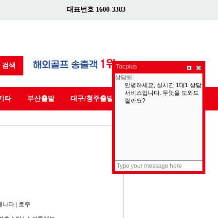
대표번호 1600-3383
검색
Tocplus
기타
부산출발
대구/청주출발
캐나다
|
호주