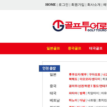
HOME
|
로그인
|
회원가입
|
회사소개
|
예
일본골프
중국골프
태국골프
일본
후쿠오카/벳푸
|
구마모토
|
나
북해도
|
아오모리/센다이
|
히
중국
광저우/선전/하문 I
청도/연태/
태국
파타야
|
방콕
|
치앙마이
|
아유
베트남
하노이
|
다낭
|
나트랑
|
호치민