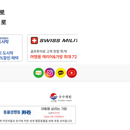
어로
어로