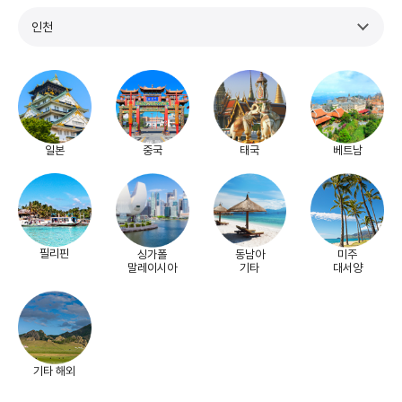
인천
일본
중국
태국
베트남
필리핀
싱가폴
동남아
미주
말레이시아
기타
대서양
기타 해외