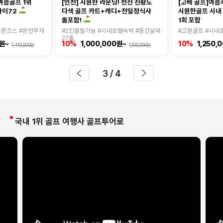
여름골프 1위
[인천] 시원한 라운딩! 천진 진황도
[고베 골프]여름
다색 골프 카트+캐디+전일정식사
시원한골프 시내
마이72
1회 포함
올포함!
다른코스 #온천무제
#2인출발가능 #시내호텔숙박 #중간날짜
#고원골프 #시내
27홀
0원~
10%
1,000,000원~
10%
1,250,
1,410,000원
1,100,000원
3
/ 4
국내 1위 골프 여행사 골프투어로