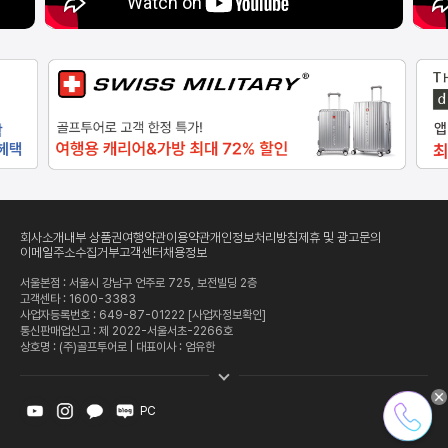
회사소개
내부 상품권
여행약관
이용약관
개인정보처리방침
제휴 및 광고문의
이메일주소수집거부
고객센터
채용정보
서울본점 : 서울시 강남구 언주로 725, 보전빌딩 2층
고객센타 :
1600-3383
사업자등록번호 : 649-87-01222
[사업자정보확인]
통신판매업신고 : 제 2022-서울서초-2266호
상호명 : (주)골프투어로 | 대표이사 : 엄유한
PC