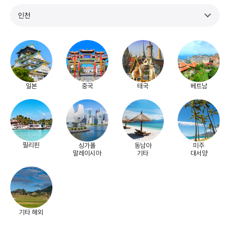
인천
일본
중국
태국
베트남
필리핀
싱가폴
동남아
미주
말레이시아
기타
대서양
기타 해외