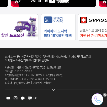
회사소개
내부 상품권
여행약관
이용약관
개인정보처리방침
제휴 및 광고문의
이메일주소수집거부
고객센터
채용정보
서울본점 : 서울시 강남구 언주로 725, 보전빌딩 2층
고객센타 :
1600-3383
사업자등록번호 : 649-87-01222
[사업자정보확인]
통신판매업신고 : 제 2022-서울서초-2266호
상호명 : (주)골프투어로 | 대표이사 : 엄유한
PC