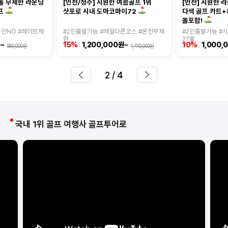
6홀 무제한 라운딩
[인천/청주] 시원한 여름골프 1위
[인천] 시원한 
다색 골프 카트
프
삿포로 시내 도마코마이72
올포함!
조인NO #레이트체
#2인출발가능 #매일다른코스 #온천무제
#2인출발가능 #
한
27홀
~
15%
1,200,000원~
10%
1,000,
950,000원
1,410,000원
2
/ 4
국내 1위 골프 여행사 골프투어로