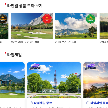
라인별 상품 모아 보기
품
후기로 검증된 인기 레드 상품
가성비 인기 그린 상품
오직 최상
타임세일
타임세일 종료
타임세일 종