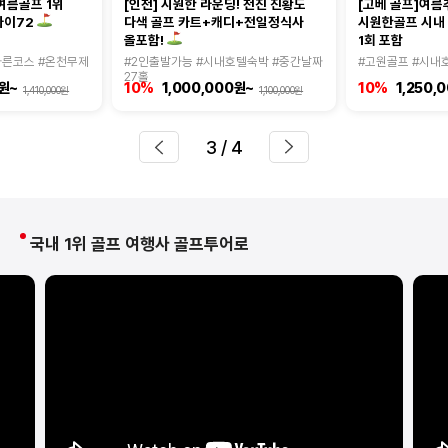
여름골프 1위
[인천] 시원한 라운딩! 천진 진황도
[고베 골프]여름
다색 골프 카트+캐디+전일정식사
시원한골프 시내
마이72
1회 포함
올포함!
다른코스 #온천무제
#2인출발가능 #시내호텔숙박 #중간날짜
#고원골프 #시내
27홀
0원~
10%
1,000,000원~
10%
1,250,
1,410,000원
1,100,000원
3
/ 4
국내 1위 골프 여행사 골프투어로