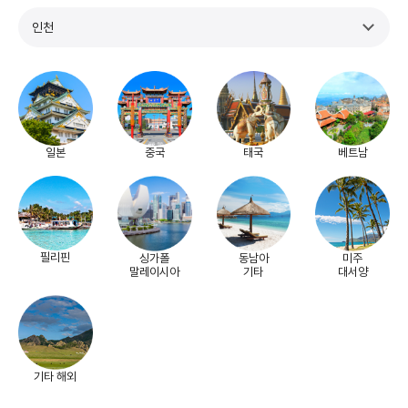
인천
일본
중국
태국
베트남
필리핀
싱가폴
동남아
미주
말레이시아
기타
대서양
기타 해외