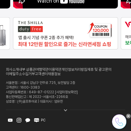
회사소개
내부 상품권
여행약관
이용약관
개인정보처리방침
제휴 및 광고문의
이메일주소수집거부
고객센터
채용정보
서울본점 : 서울시 강남구 언주로 725, 보전빌딩 2층
고객센타 :
1600-3383
사업자등록번호 : 649-87-01222
[사업자정보확인]
통신판매업신고 : 제 2022-서울서초-2266호
상호명 : (주)골프투어로 | 대표이사 : 엄유한
PC