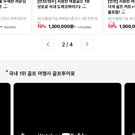
홀 무제한 라운딩
[인천/청주] 시원한 여름골프 1위
[인천] 시원한 라
다색 골프 카트
프
삿포로 시내 도마코마이72
올포함!
인NO #레이트체
#2인출발가능 #매일다른코스 #온천무제
#2인출발가능 #
한
27홀
~
15%
1,200,000원~
10%
1,000,
950,000원
1,410,000원
2
/ 4
국내 1위 골프 여행사 골프투어로