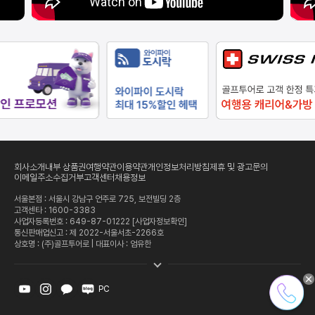
회사소개
내부 상품권
여행약관
이용약관
개인정보처리방침
제휴 및 광고문의
이메일주소수집거부
고객센터
채용정보
서울본점 : 서울시 강남구 언주로 725, 보전빌딩 2층
고객센타 :
1600-3383
사업자등록번호 : 649-87-01222
[사업자정보확인]
통신판매업신고 : 제 2022-서울서초-2266호
상호명 : (주)골프투어로 | 대표이사 : 엄유한
PC