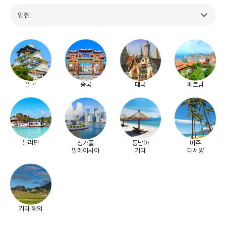
인천
일본
중국
태국
베트남
필리핀
싱가폴
동남아
미주
말레이시아
기타
대서양
기타 해외