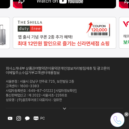
회사소개
내부 상품권
여행약관
이용약관
개인정보처리방침
제휴 및 광고문의
이메일주소수집거부
고객센터
채용정보
서울본점 : 서울시 강남구 언주로 725, 보전빌딩 2층
고객센타 :
1600-3383
사업자등록번호 : 649-87-01222
[사업자정보확인]
통신판매업신고 : 제 2022-서울서초-2266호
상호명 : (주)골프투어로 | 대표이사 : 엄유한
PC