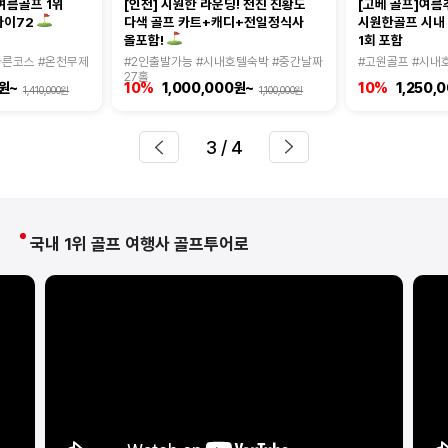
여름골프 1위
[인천] 시원한 라운딩! 천진 진황도
[고베 골프]여름
다색 골프 카트+캐디+전일정식사
시원한골프 시내
마이72
1회 포함
올포함!
다른코스 #온천무제
#2인출발가능 #시내호텔숙박 #중간날짜
#고원골프 #시내
27홀
0원~
10%
1,000,000원~
10%
1,250,
1,410,000원
1,100,000원
3
/ 4
국내 1위 골프 여행사 골프투어로