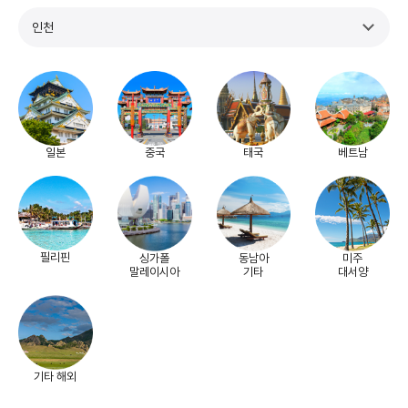
인천
일본
중국
태국
베트남
필리핀
싱가폴
동남아
미주
말레이시아
기타
대서양
기타 해외