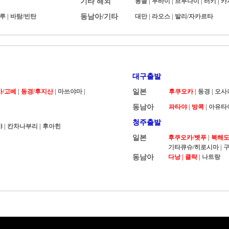
기타 해외
몽골
|
두바이
|
브루나이
|
터키
|
카
루
|
바탐/빈탄
동남아/기타
대만
|
라오스
|
발리/자카르타
대구출발
카/고베
|
동경/후지산
| 마쓰야마 |
일본
후쿠오카
|
동경
|
오사
동남아
파타야
|
방콕
|
아유타
청주출발
야
|
칸차나부리
|
후아힌
일본
후쿠오카/벳푸
|
북해도 
기타큐슈/히로시마
|
구
동남아
다낭 |
클락
|
나트랑