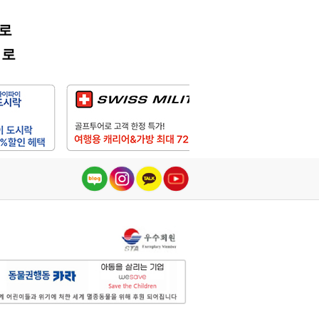
어로
어로