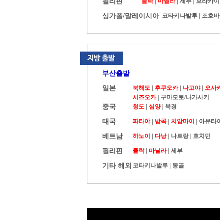
필리핀
클락
|
마닐라
|
세부
|
보라카이
싱가폴/말레이시아
코타키나발루
|
조호바
부산출발
일본
북해도
|
후쿠오카
|
나고야
|
오사
시즈오카
|
구마모토/나가사키
중국
청도
|
심양
|
북경
태국
파타야
|
방콕
|
치앙마이
|
아유타
베트남
하노이
|
다낭
|
나트랑
|
호치민
필리핀
클락
|
마닐라
|
세부
기타 해외
코타키나발루
|
몽골