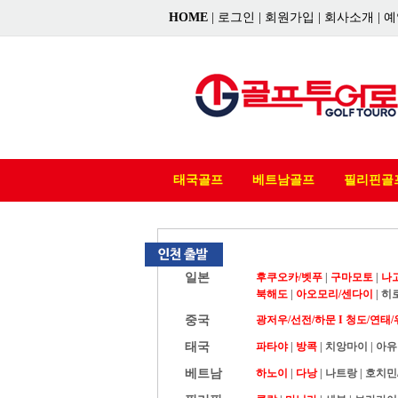
HOME
|
로그인
|
회원가입
|
회사소개
|
예
태국골프
베트남골프
필리핀골
일본
후쿠오카/벳푸
|
구마모토
|
나
북해도
|
아오모리/센다이
|
히
중국
광저우/선전/하문 I
청도/연태/
태국
파타야
|
방콕
|
치앙마이
|
아유
베트남
하노이
|
다낭
|
나트랑
|
호치민