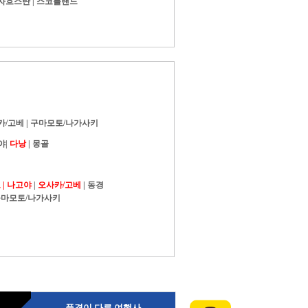
자흐스탄
|
스코틀랜드
카/고베
|
구마모토/나가사키
야
|
다낭
|
몽골
|
나고야
|
오사카/고베
|
동경
마모토/나가사키
품격이 다른 여행사