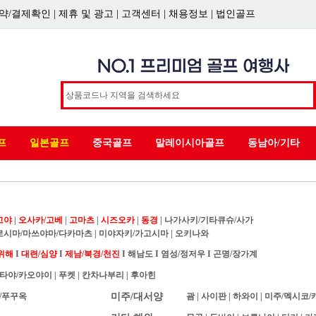
약/결제확인
|
제휴 및 광고
|
고객센터
|
채용정보
|
법인골프
프
일본골프
중국골프
말레이시아골프
동남아/기타
고야
|
오사카/고베
|
고마츠
|
시즈오카
|
동경
|
나가사키/기타큐슈/사가
로시마/마쓰야마/다카마츠
|
미야자키/가고시마
|
오키나와
위해
I
대련/심양
I
제남/북경/천진
I
해남도
I
염성/정저우
I
곤명/장가계
타야/카오야이
|
푸켓
|
칸차나부리
|
후아힌
/푸꾸옥
미주/대서양
괌
|
사이판
|
하와이
|
미주/멕시코/