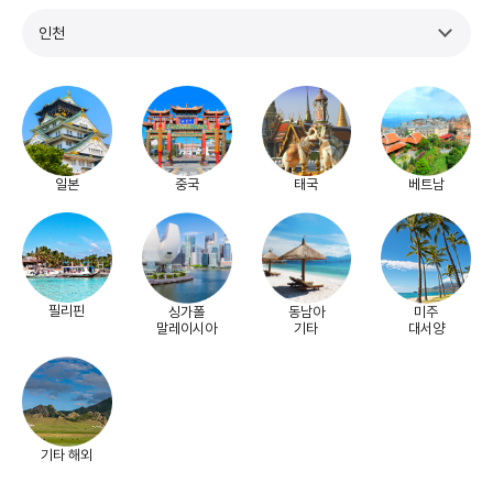
인천
일본
중국
태국
베트남
필리핀
싱가폴
동남아
미주
말레이시아
기타
대서양
기타 해외