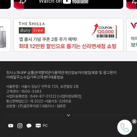
회사소개
내부 상품권
여행약관
이용약관
개인정보처리방침
제휴 및 광고문의
이메일주소수집거부
고객센터
채용정보
서울본점 : 서울시 강남구 언주로 725, 보전빌딩 2층
고객센타 :
1600-3383
사업자등록번호 : 649-87-01222
[사업자정보확인]
통신판매업신고 : 제 2022-서울서초-2266호
상호명 : (주)골프투어로 | 대표이사 : 엄유한
PC