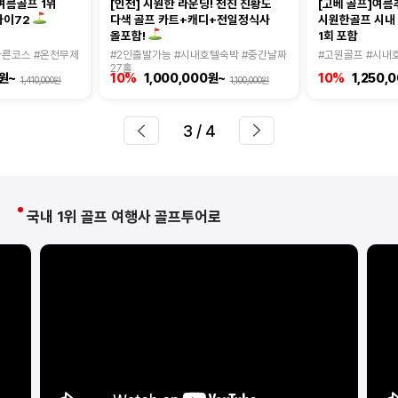
여름골프 1위
[인천] 시원한 라운딩! 천진 진황도
[고베 골프]여름
다색 골프 카트+캐디+전일정식사
시원한골프 시내
마이72
1회 포함
올포함!
다른코스 #온천무제
#2인출발가능 #시내호텔숙박 #중간날짜
#고원골프 #시내
27홀
0원~
10%
1,000,000원~
10%
1,250,
1,410,000원
1,100,000원
3
/ 4
국내 1위 골프 여행사 골프투어로