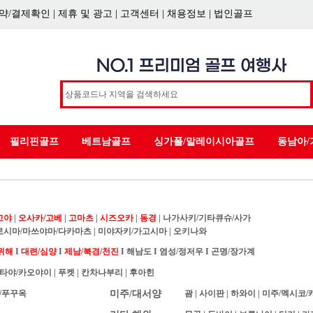
약/결제확인
|
제휴 및 광고
|
고객센터
|
채용정보
|
법인골프
필리핀골프
베트남골프
싱가폴/말레이시아골프
동남아/
고야
|
오사카/고베
|
고마츠
|
시즈오카
|
동경
|
나가사키/기타큐슈/사가
로시마/마쓰야마/다카마츠
|
미야자키/가고시마
|
오키나와
위해
I
대련/심양
I
제남/북경/천진
I
해남도
I
염성/정저우
I
곤명/장가계
타야/카오야이
|
푸켓
|
칸차나부리
|
후아힌
/푸꾸옥
미주/대서양
괌
|
사이판
|
하와이
|
미주/멕시코/