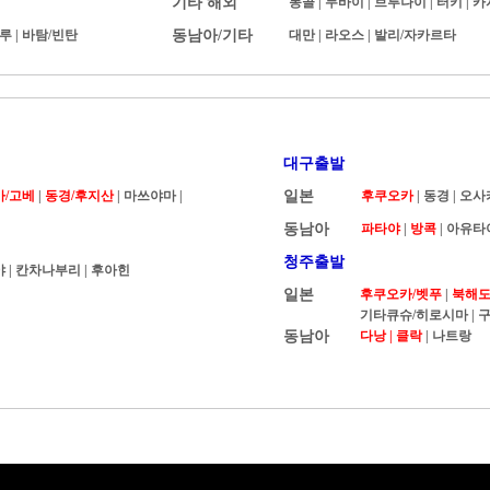
기타 해외
몽골
|
두바이
|
브루나이
|
터키
|
카
루
|
바탐/빈탄
동남아/기타
대만
|
라오스
|
발리/자카르타
대구출발
카/고베
|
동경/후지산
| 마쓰야마 |
일본
후쿠오카
|
동경
|
오사
동남아
파타야
|
방콕
|
아유타
청주출발
야
|
칸차나부리
|
후아힌
일본
후쿠오카/벳푸
|
북해도 
기타큐슈/히로시마
|
구
동남아
다낭 |
클락
|
나트랑