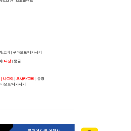
자흐스탄
|
스코틀랜드
카/고베
|
구마모토/나가사키
야
|
다낭
|
몽골
|
나고야
|
오사카/고베
|
동경
마모토/나가사키
품격이 다른 여행사