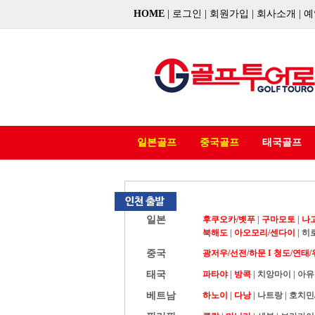
HOME
|
로그인
|
회원가입
|
회사소개
|
예
일본골프
중국골프
태국골프
일본
후쿠오카/벳푸
|
구마모토
|
나
북해도
|
아오모리/센다이
|
히
중국
광저우/선전/하문 I
청도/연태/
태국
파타야
|
방콕
|
치앙마이
|
아유
베트남
하노이
|
다낭
|
나트랑
|
호치민