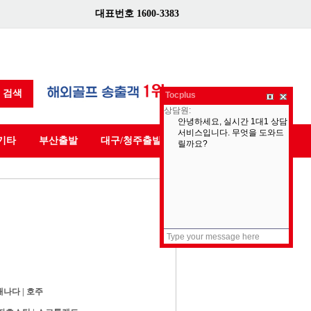
대표번호 1600-3383
검색
Tocplus
기타
부산출발
대구/청주출발
캐나다
|
호주