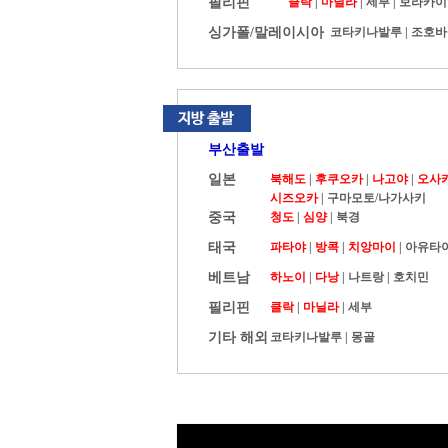
필리핀
클락
|
마닐라
|
세부
|
보라카이
싱가폴/말레이시아
코타키나발루
|
조호바
부산출발
일본
북해도
|
후쿠오카
|
나고야
|
오사
시즈오카
|
구마모토/나가사키
중국
청도
|
심양
|
북경
태국
파타야
|
방콕
|
치앙마이
|
아유타
베트남
하노이
|
다낭
|
나트랑
|
호치민
필리핀
클락
|
마닐라
|
세부
기타 해외
코타키나발루
|
몽골