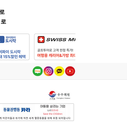
어로
어로