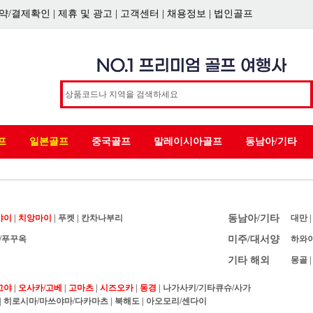
약/결제확인
|
제휴 및 광고
|
고객센터
|
채용정보
|
법인골프
프
일본골프
중국골프
말레이시아골프
동남아/기타
야이
|
치앙마이
|
푸켓
|
칸차나부리
동남아/기타
대만
/푸꾸옥
미주/대서양
하와
기타 해외
몽골
고야
|
오사카/고베
|
고마츠
|
시즈오카
|
동경
|
나가사키/기타큐슈/사가
|
히로시마/마쓰야마/다카마츠
|
북해도
|
아오모리/센다이