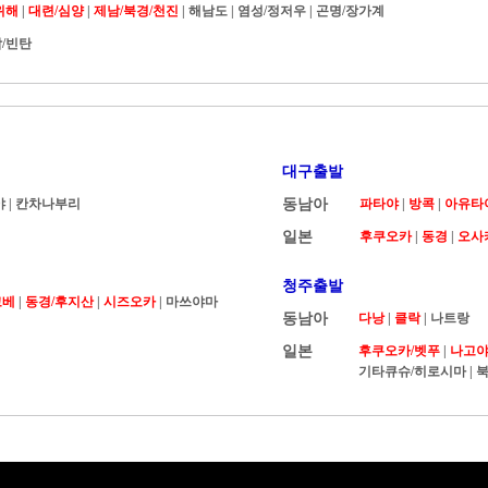
위해
|
대련/심양
|
제남/북경/천진
|
해남도
|
염성/정저우
|
곤명/장가계
/빈탄
대구출발
야
|
칸차나부리
동남아
파타야
|
방콕
|
아유타
일본
후쿠오카
|
동경
|
오사
청주출발
고베
|
동경/후지산
|
시즈오카
| 마쓰야마
동남아
다낭
|
클락
|
나트랑
일본
후쿠오카/벳푸
|
나고
기타큐슈/히로시마
|