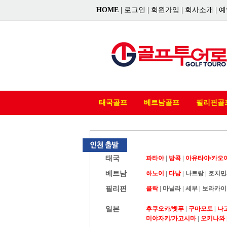
HOME
|
로그인
|
회원가입
|
회사소개
|
예
태국골프
베트남골프
필리핀골
태국
파타야
|
방콕
|
아유타야/카오
베트남
하노이
|
다낭
|
나트랑
|
호치민
필리핀
클락
|
마닐라
|
세부
|
보라카이
일본
후쿠오카/벳푸
|
구마모토
|
나
미야자키/가고시마
|
오키나와