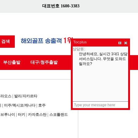
대표번호 1600-3383
검색
Tocplus
부산출발
대구/청주출발
|
라오스
|
발리/자카르타
이
|
미주/멕시코/캐나다
|
호주
|
브루나이
|
터키
|
카자흐스탄
|
스코틀랜드