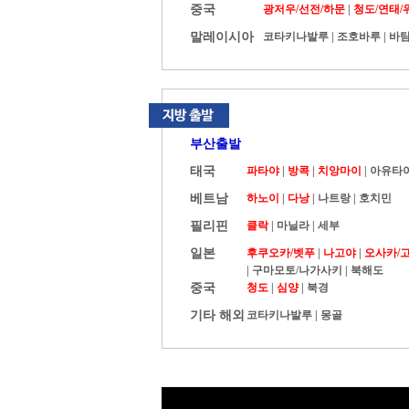
중국
광저우/선전/하문
|
청도/연태/
말레이시아
코타키나발루
|
조호바루
|
바탐
부산출발
태국
파타야
|
방콕
|
치앙마이
|
아유타
베트남
하노이
|
다낭
|
나트랑
|
호치민
필리핀
클락
|
마닐라
|
세부
일본
후쿠오카/벳푸
|
나고야
|
오사카/
|
구마모토/나가사키
|
북해도
중국
청도
|
심양
|
북경
기타 해외
코타키나발루
|
몽골