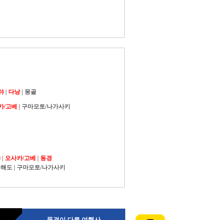
야
|
다낭
|
몽골
카/고베
|
구마모토/나가사키
야
|
오사카/고베
|
동경
북해도
|
구마모토/나가사키
품격이 다른 여행사