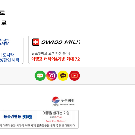
어로
어로